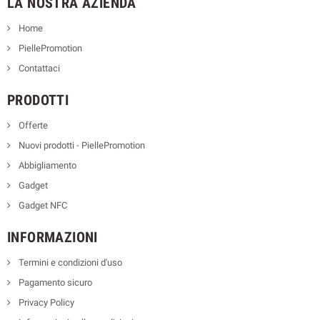
LA NOSTRA AZIENDA
Home
PiellePromotion
Contattaci
PRODOTTI
Offerte
Nuovi prodotti - PiellePromotion
Abbigliamento
Gadget
Gadget NFC
INFORMAZIONI
Termini e condizioni d'uso
Pagamento sicuro
Privacy Policy