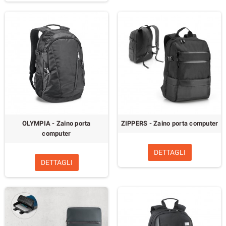
OLYMPIA - Zaino porta
ZIPPERS - Zaino porta computer
computer
DETTAGLI
DETTAGLI