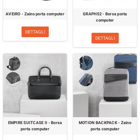
AVEIRO - Zaino porta computer
GRAPHS2 - Borsa porta
computer
DETTAGLI
DETTAGLI
EMPIRE SUITCASE II - Borsa
MOTION BACKPACK - Zaino
porta computer
porta computer