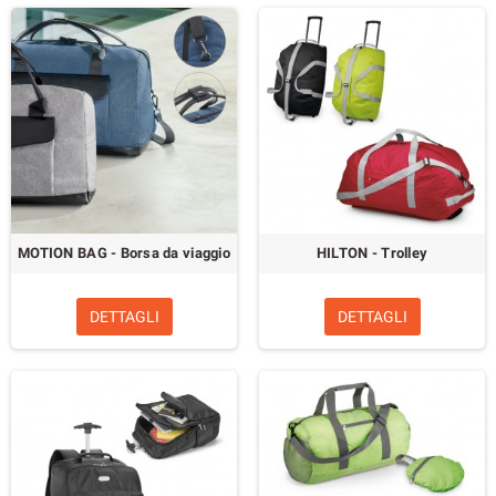
MOTION BAG - Borsa da viaggio
HILTON - Trolley
DETTAGLI
DETTAGLI