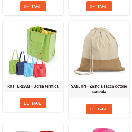
DETTAGLI
DETTAGLI
ROTTERDAM - Borsa termica
SABLON - Zaino a sacca cotone
naturale
DETTAGLI
DETTAGLI