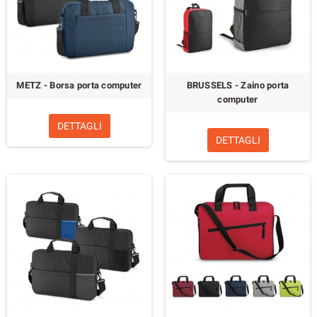
METZ - Borsa porta computer
BRUSSELS - Zaino porta
computer
DETTAGLI
DETTAGLI