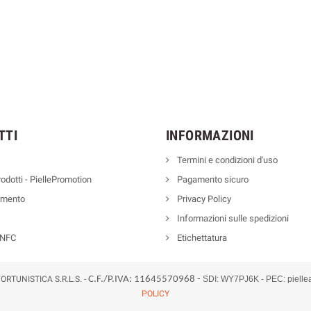
TTI
INFORMAZIONI
Termini e condizioni d'uso
odotti - PiellePromotion
Pagamento sicuro
amento
Privacy Policy
Informazioni sulle spedizioni
 NFC
Etichettatura
ORTUNISTICA S.R.L.S. -
C.F./P.IVA: 11645570968 -
SDI: WY7PJ6K -
PEC:
pielle
POLICY