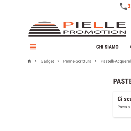

CHI SIAMO




Gadget
Penne-Scrittura
Pastelli-Acquerell
PAST
Ci sc
Prova a