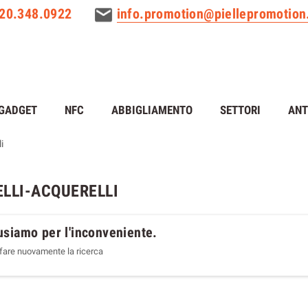
320.348.0922
info.promotion@piellepromotio
GADGET
NFC
ABBIGLIAMENTO
SETTORI
ANT
i
ELLI-ACQUERELLI
usiamo per l'inconveniente.
 fare nuovamente la ricerca