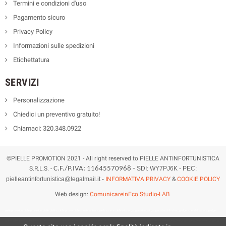
Termini e condizioni d'uso
Pagamento sicuro
Privacy Policy
Informazioni sulle spedizioni
Etichettatura
SERVIZI
Personalizzazione
Chiedici un preventivo gratuito!
Chiamaci: 320.348.0922
©PIELLE PROMOTION 2021 - All right reserved to PIELLE ANTINFORTUNISTICA
S.R.L.S. -
C.F./P.IVA: 11645570968 -
SDI: WY7PJ6K -
PEC:
pielleantinfortunistica@legalmail.it
-
INFORMATIVA PRIVACY
&
COOKIE POLICY
Web design:
ComunicareinEco Studio-LAB
piellepromotion, pielle promotion, pielle, piellea, pielle promo, pielle antinfortunistica, pielle varese, pielle milano, gadget aziendali, gadget aziendali milano, gadget aziendali varese, gadget
aziendali originali, abbigliamento personalizzato, stampe personalizzate, stampe personalizzate milano, stampe personalizzate varese, stampa magliette, stampa magliette milano, stampa