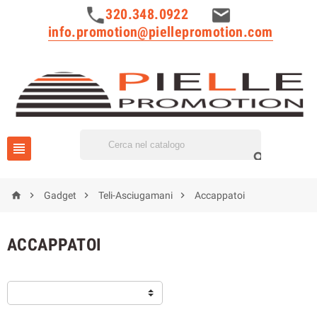
320.348.0922
info.promotion@piellepromotion.com






Gadget
Teli-Asciugamani
Accappatoi
ACCAPPATOI