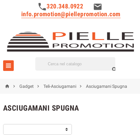
320.348.0922
info.promotion@piellepromotion.com






Gadget
Teli-Asciugamani
Asciugamani Spugna
ASCIUGAMANI SPUGNA