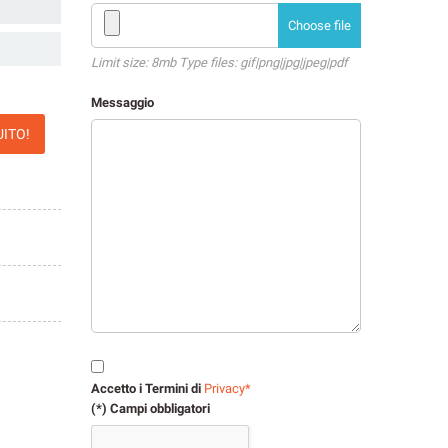
Choose file
Limit size: 8mb Type files: gif|png|jpg|jpeg|pdf
Messaggio
UITO!
Accetto i Termini di
Privacy*
(*) Campi obbligatori