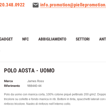
320.348.0922
info.promotion@piellepromotio
GADGET
NFC
ABBIGLIAMENTO
SETTORI
ANT
o
POLO AOSTA - UOMO
Marca
James Ross
Riferimento
988440-44
Polo da uomo con manica corta, 100% cotone piqué pettinato 200 g/m2. Doppio
tricolore su colletto e fondo manica in rib. Bottoni in tinta, spacchetti laterali con 
rinforzo tricolore. Nastro di rinforzo nell’interno collo.