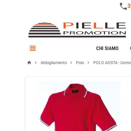

CHI SIAMO




Abbigliamento
Polo
POLO AOSTA - Uom